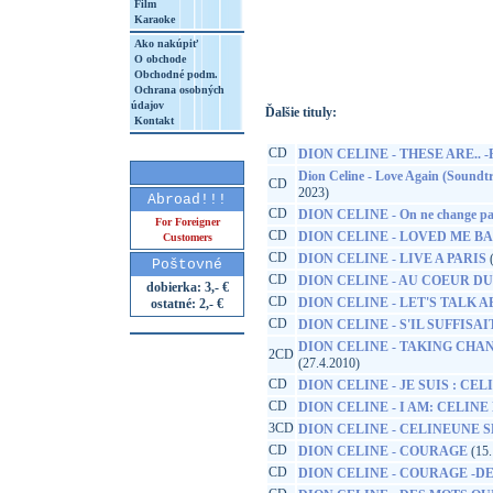
Film
Karaoke
http://www.google.sk/search?q=19658792
8&aq=t&rls=org.mozilla:sk:official&client=
Ako nakúpiť
O obchode
Obchodné podm.
Ochrana osobných
údajov
Ďalšie tituly:
Kontakt
CD
DION CELINE - THESE ARE.. 
Dion Celine - Love Again (Soundt
CD
2023)
Abroad!!!
CD
DION CELINE - On ne change pa
For Foreigner
CD
DION CELINE - LOVED ME BA
Customers
CD
DION CELINE - LIVE A PARIS
(
Poštovné
CD
DION CELINE - AU COEUR D
dobierka: 3,- €
CD
DION CELINE - LET'S TALK 
ostatné: 2,- €
CD
DION CELINE - S'IL SUFFISA
DION CELINE - TAKING CH
2CD
(27.4.2010)
CD
DION CELINE - JE SUIS : CEL
CD
DION CELINE - I AM: CELINE
3CD
DION CELINE - CELINEUNE S
CD
DION CELINE - COURAGE
(15.
CD
DION CELINE - COURAGE -D