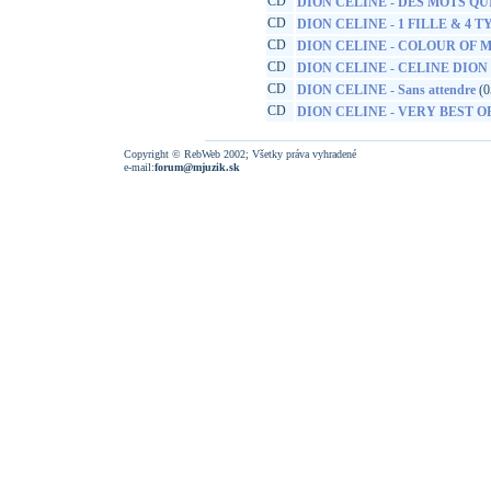
CD
DION CELINE - DES MOTS Q
CD
DION CELINE - 1 FILLE & 4 T
CD
DION CELINE - COLOUR OF 
CD
DION CELINE - CELINE DION
CD
DION CELINE - Sans attendre
(0
CD
DION CELINE - VERY BEST O
Copyright © RebWeb 2002; Všetky práva vyhradené
e-mail:
forum@mjuzik.sk