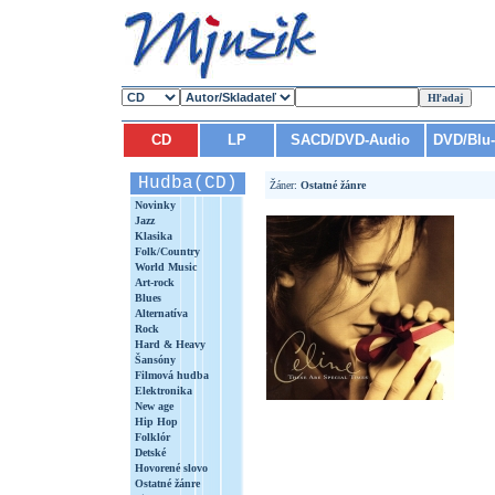
CD
LP
SACD/DVD-Audio
DVD/Blu
Hudba(CD)
Žáner:
Ostatné žánre
Novinky
Jazz
Klasika
Folk/Country
World Music
Art-rock
Blues
Alternatíva
Rock
Hard & Heavy
Šansóny
Filmová hudba
Elektronika
New age
Hip Hop
Folklór
Detské
Hovorené slovo
Ostatné žánre