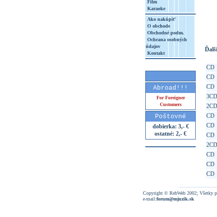
Film
Karaoke
http
8&aq=
Ako nakúpiť
O obchode
Obchodné podm.
Ochrana osobných
údajov
Ďalši
Kontakt
CD
CD
CD
Abroad!!!
3C
For Foreigner
Customers
2C
CD
Poštovné
CD
dobierka: 3,- €
ostatné: 2,- €
CD
2C
CD
CD
CD
Copyright © RebWeb 2002; Všetky p
e-mail:
forum@mjuzik.sk