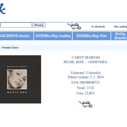
O obchode
Ako nakú
Knihy
SACD/DVD-Audio
DVD/Blu-Ray hudba
DVD/Blu-Ray film
(bazár)
r:
Ostatné žánre
CAREY MARIAH
MUSIC BOX:.. -ANNIVERS-
Vydavateľ:
Columbia
Dátum vydania: 2. 2. 2024
EAN:196588048722
Nosič: 3 CD
Cena: 23,00 €