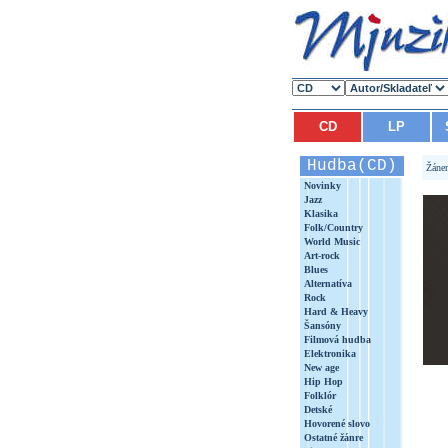
CD
LP
Hudba(CD)
Žáne
Novinky
Jazz
Klasika
Folk/Country
World Music
Art-rock
Blues
Alternatíva
Rock
Hard & Heavy
Šansóny
Filmová hudba
Elektronika
New age
Hip Hop
Folklór
Detské
Hovorené slovo
Ostatné žánre