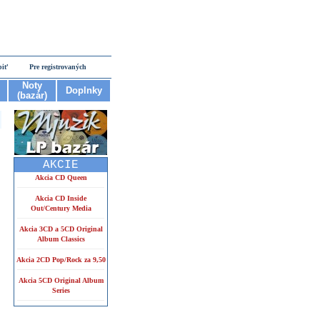
piť
Pre registrovaných
Noty
Doplnky
(bazár)
AKCIE
Akcia CD Queen
Akcia CD Inside
Out/Century Media
Akcia 3CD a 5CD Original
Album Classics
Akcia 2CD Pop/Rock za 9,50
Akcia 5CD Original Album
Series