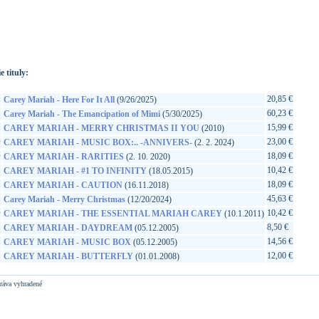
://www.google.sk/search?q=196588048722&ie=utf-8&oe=utf-
t&rls=org.mozilla:sk:official&client=firefox-a
e tituly:
20,85 €
Carey Mariah - Here For It All
(9/26/2025)
60,23 €
Carey Mariah - The Emancipation of Mimi
(5/30/2025)
15,99 €
CAREY MARIAH - MERRY CHRISTMAS II YOU
(2010)
D
23,00 €
CAREY MARIAH - MUSIC BOX:.. -ANNIVERS-
(2. 2. 2024)
D
18,09 €
CAREY MARIAH - RARITIES
(2. 10. 2020)
10,42 €
CAREY MARIAH - #1 TO INFINITY
(18.05.2015)
18,09 €
CAREY MARIAH - CAUTION
(16.11.2018)
45,63 €
Carey Mariah - Merry Christmas
(12/20/2024)
D
10,42 €
CAREY MARIAH - THE ESSENTIAL MARIAH CAREY
(10.1.2011)
8,50 €
CAREY MARIAH - DAYDREAM
(05.12.2005)
14,56 €
CAREY MARIAH - MUSIC BOX
(05.12.2005)
12,00 €
CAREY MARIAH - BUTTERFLY
(01.01.2008)
ráva vyhradené