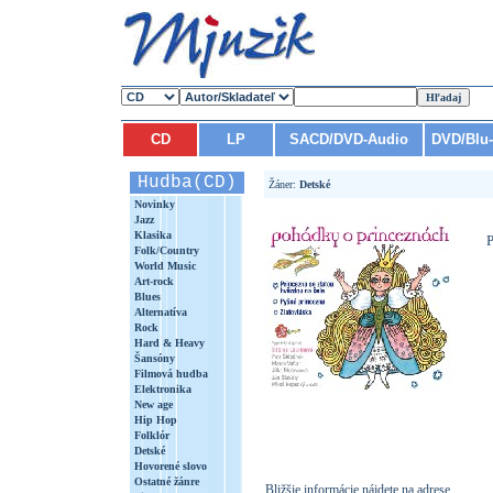
CD
LP
SACD/DVD-Audio
DVD/Blu
Hudba(CD)
Žáner:
Detské
Novinky
Jazz
Klasika
Folk/Country
World Music
Art-rock
Blues
Alternatíva
Rock
Hard & Heavy
Šansóny
Filmová hudba
Elektronika
New age
Hip Hop
Folklór
Detské
Hovorené slovo
Ostatné žánre
Bližšie informácie nájdete na adrese