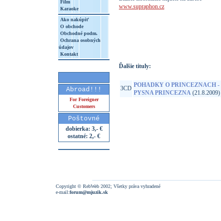
Film
www.supraphon.cz
Karaoke
Ako nakúpiť
O obchode
http://www.google.sk/search?q=99925593
Obchodné podm.
8&aq=t&rls=org.mozilla:sk:official&client=
Ochrana osobných
údajov
Kontakt
Ďalšie tituly:
POHADKY O PRINCEZNACH -
3CD
Abroad!!!
PYSNA PRINCEZNA
(21.8.2009)
For Foreigner
Customers
Poštovné
dobierka: 3,- €
ostatné: 2,- €
Copyright © RebWeb 2002; Všetky práva vyhradené
e-mail:
forum@mjuzik.sk