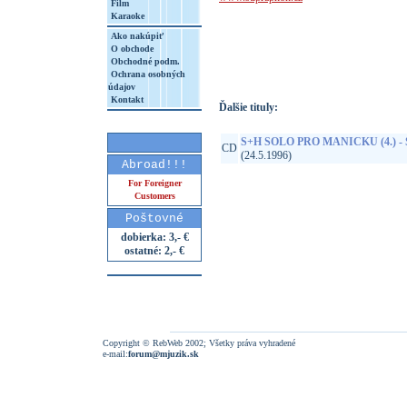
Film
Karaoke
http://www.google.sk/search?q=99925510
Ako nakúpiť
8&aq=t&rls=org.mozilla:sk:official&client=
O obchode
Obchodné podm.
Ochrana osobných
údajov
Kontakt
Ďalšie tituly:
S+H SOLO PRO MANICKU (4.) -
CD
(24.5.1996)
Abroad!!!
For Foreigner
Customers
Poštovné
dobierka: 3,- €
ostatné: 2,- €
Copyright © RebWeb 2002; Všetky práva vyhradené
e-mail:
forum@mjuzik.sk