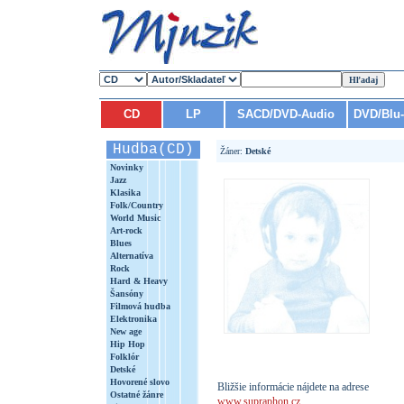
CD
LP
SACD/DVD-Audio
DVD/Blu
Hudba(CD)
Žáner:
Detské
Novinky
Jazz
Klasika
Folk/Country
World Music
Art-rock
Blues
Alternatíva
Rock
Hard & Heavy
Šansóny
Filmová hudba
Elektronika
New age
Hip Hop
Folklór
Detské
Hovorené slovo
Bližšie informácie nájdete na adrese
Ostatné žánre
www.supraphon.cz