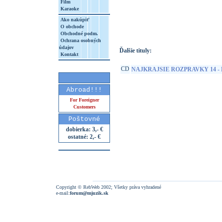
Film
Karaoke
http://www.google.sk/search?q=85840192
8&aq=t&rls=org.mozilla:sk:official&client=
Ako nakúpiť
O obchode
Obchodné podm.
Ochrana osobných
údajov
Ďalšie tituly:
Kontakt
CD
NAJKRAJSIE ROZPRAVKY 14 -
Abroad!!!
For Foreigner
Customers
Poštovné
dobierka: 3,- €
ostatné: 2,- €
Copyright © RebWeb 2002; Všetky práva vyhradené
e-mail:
forum@mjuzik.sk