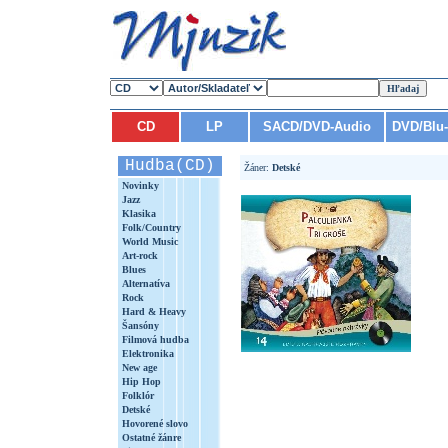
CD
LP
SACD/DVD-Audio
DVD/Blu
Hudba(CD)
Žáner:
Detské
Novinky
Jazz
Klasika
Folk/Country
World Music
Art-rock
Blues
Alternatíva
Rock
Hard & Heavy
Šansóny
Filmová hudba
Elektronika
New age
Hip Hop
Folklór
Detské
Hovorené slovo
Ostatné žánre