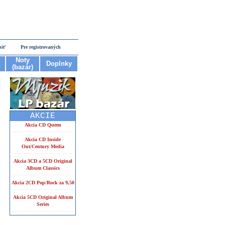
piť
Pre registrovaných
Noty
Doplnky
(bazár)
AKCIE
Akcia CD Queen
Akcia CD Inside
Out/Century Media
Akcia 3CD a 5CD Original
Album Classics
Akcia 2CD Pop/Rock za 9,50
Akcia 5CD Original Album
Series