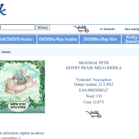
O obchode
Ako nakú
Knihy
SACD/DVD-Audio
DVD/Blu-Ray hudba
DVD/Blu-Ray film
(bazár)
r:
Detské
SKOUMAL PETR
KDYBY PRASE MELO KRIDLA
Vydavateľ:
Supraphon
Dátum vydania: 23.3.2012
EAN:99925606527
Nosič: CD
Cena: 12,67 €
ie informácie nájdete na adrese
supraphon.cz