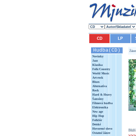
CD
LP
Hudba(CD)
Žáne
Novinky
Jazz
Klasika
Folk/Country
World Music
Art-rock
Blues
Alternatíva
Rock
Hard & Heavy
Šansóny
Filmová hudba
Elektronika
New age
Hip Hop
Folklór
Detské
Hovorené slovo
Bližš
Ostatné žánre
www.