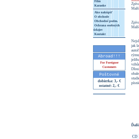
Film
Zpíva
Karaoke
Malš
Ako nakúpiť
O obchode
Obchodné podm.
Zpíva
Ochrana osobných
Malš
údajov
Kontakt
Nejsl
jak l
autoř
rýmuj
Abroad!!!
ježib
For Foreigner
vzhůr
Customers
Dlou
obale
Poštovné
studi
dobierka: 3,- €
písn
ostatné: 2,- €
http
8&aq=
Ďalši
CD