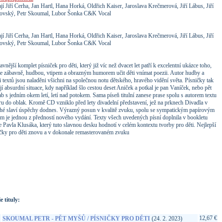
jí Jiří Cerha, Jan Hartl, Hana Horká, Oldřich Kaiser, Jaroslava Krečmerová, Jiří Lábus, Jiří
ovský, Petr Skoumal, Lubor Šonka C&K Vocal
jí Jiří Cerha, Jan Hartl, Hana Horká, Oldřich Kaiser, Jaroslava Krečmerová, Jiří Lábus, Jiří
ovský, Petr Skoumal, Lubor Šonka C&K Vocal
avnější komplet písniček pro děti, který již víc než dvacet let patří k excelentní ukázce toho,
ze zábavně, hudbou, vtipem a obrazným humorem učit děti vnímat poezii. Autor hudby a
i textů jsou naladěni všichni na společnou notu dětského, hravého vidění světa. Písničky tak
í absurdní situace, kdy například šlo cestou deset Aniček a potkal je pan Vaníček, nebo pět
ab s jedním okem letí, letí nad potokem. Sama píseň titulní zanese prase spolu s autorem textu
u do oblak. Kromě CD vzniklo před lety divadelní představení, jež na prknech Divadla v
hé slaví úspěchy dodnes. Výrazný posun v kvalitě zvuku, spolu se sympatickým papírovým
m je jednou z předností nového vydání. Texty všech uvedených písní doplnila v bookletu
e Pavla Klusáka, který tuto slavnou desku hodnotí v celém kontextu tvorby pro děti. Nejlepší
ičky pro děti znovu a v dokonale remasterovaném zvuku
://www.google.sk/search?q=99925606527&ie=utf-8&oe=utf-
t&rls=org.mozilla:sk:official&client=firefox-a
e tituly:
12,67 €
SKOUMAL PETR - PĚT MYŠŮ / PÍSNIČKY PRO DĚTI
(24. 2. 2023)