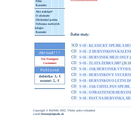
Film
Karaoke
http://www.google.sk/search?q=99925592
Ako nakúpiť
8&aq=t&rls=org.mozilla:sk:official&client=
O obchode
Obchodné podm.
Ochrana osobných
údajov
Kontakt
Ďalšie tituly:
5CD
S+H - KLASICKY SPEJBL A H
CD
S+H - Z HURVINKOVA KALE
Abroad!!!
CD
S+H - HURVINEK MEZI OSLY
(
For Foreigner
CD
S+H - ZLATA ZEBRA 2007
(26.10
Customers
CD
S+H - JAK HURVINEK VYVDA
Poštovné
CD
S+H - HURVINKOVY VECERNI
dobierka: 3,- €
CD
ostatné: 2,- €
S+H - HURVINKOVO LETNI 
CD
S+H - JAK CHTEL PAN SPEJBL
CD
S+H - O PRASTENEM HURVIN
CD
S+H - PAST NA HURVINKA, 
Copyright © RebWeb 2002; Všetky práva vyhradené
e-mail:
forum@mjuzik.sk