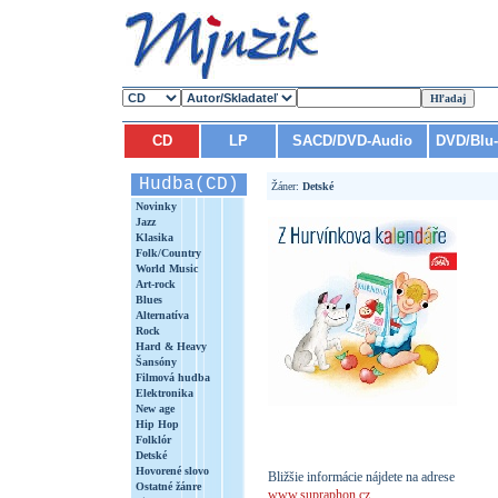
CD
LP
SACD/DVD-Audio
DVD/Blu
Hudba(CD)
Žáner:
Detské
Novinky
Jazz
Klasika
Folk/Country
World Music
Art-rock
Blues
Alternatíva
Rock
Hard & Heavy
Šansóny
Filmová hudba
Elektronika
New age
Hip Hop
Folklór
Detské
Hovorené slovo
Bližšie informácie nájdete na adrese
Ostatné žánre
www.supraphon.cz