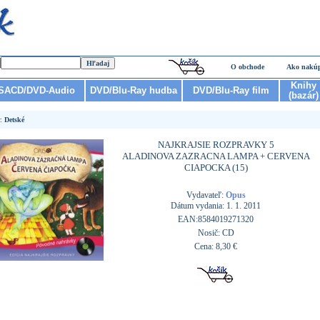
O obchode
Ako nakú
Knihy
SACD/DVD-Audio
DVD/Blu-Ray hudba
DVD/Blu-Ray film
(bazár)
r:
Detské
NAJKRAJSIE ROZPRAVKY 5
ALADINOVA ZAZRACNA LAMPA + CERVENA
CIAPOCKA (15)
Vydavateľ:
Opus
Dátum vydania: 1. 1. 2011
EAN:8584019271320
Nosič: CD
Cena: 8,30 €