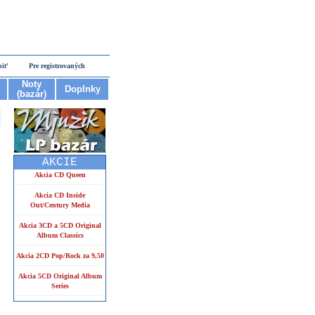
piť
Pre registrovaných
Noty
Doplnky
(bazár)
AKCIE
Akcia CD Queen
Akcia CD Inside
Out/Century Media
Akcia 3CD a 5CD Original
Album Classics
Akcia 2CD Pop/Rock za 9,50
Akcia 5CD Original Album
Series