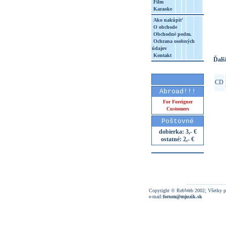
Film
Karaoke
http
Ako nakúpiť
8&aq=
O obchode
Obchodné podm.
Ochrana osobných
údajov
Kontakt
Ďalši
CD
Abroad!!!
For Foreigner
Customers
Poštovné
dobierka: 3,- €
ostatné: 2,- €
Copyright © RebWeb 2002; Všetky p
e-mail:
forum@mjuzik.sk