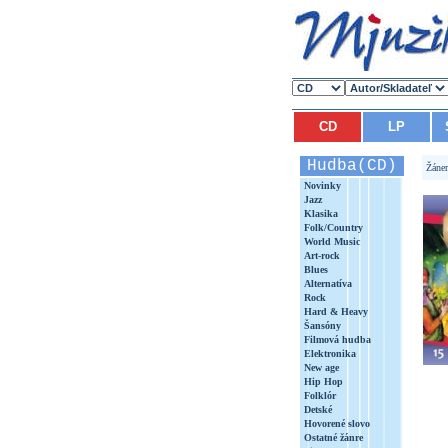
CD
LP
Hudba(CD)
Žáne
Novinky
Jazz
Klasika
Folk/Country
World Music
Art-rock
Blues
Alternatíva
Rock
Hard & Heavy
Šansóny
Filmová hudba
Elektronika
New age
Hip Hop
Folklór
Detské
Hovorené slovo
Ostatné žánre