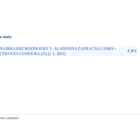
://www.google.sk/search?q=8584019271320&ie=utf-8&oe=utf-
t&rls=org.mozilla:sk:official&client=firefox-a
e tituly:
NAJKRAJSIE ROZPRAVKY 5 - ALADINOVA ZAZRACNA LAMPA +
8,30 €
CERVENA CIAPOCKA (15)
(1. 1. 2011)
ráva vyhradené