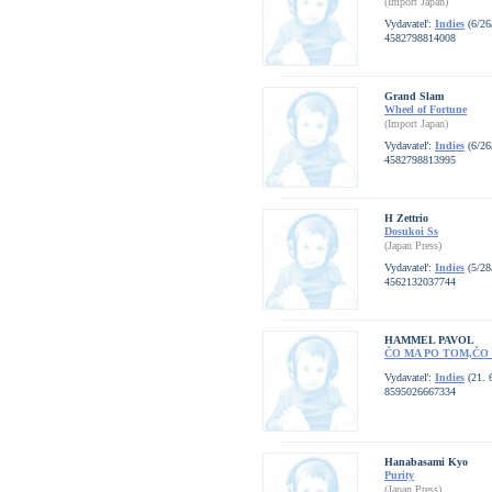
(Import Japan)
Vydavateľ:
Indies
(6/26
4582798814008
Grand Slam
Wheel of Fortune
(Import Japan)
Vydavateľ:
Indies
(6/26
4582798813995
H Zettrio
Dosukoi Ss
(Japan Press)
Vydavateľ:
Indies
(5/28
4562132037744
HAMMEL PAVOL
ČO MA PO TOM,ČO
Vydavateľ:
Indies
(21. 
8595026667334
Hanabasami Kyo
Purity
(Japan Press)