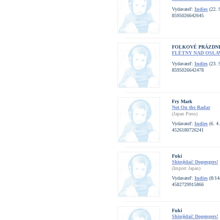
Vydavateľ:
Indies
(22. 
8595026642645
FOLKOVÉ PRÁZDN
FLÉTNY NAD OSLA
Vydavateľ:
Indies
(23. 
8595026642478
Fry Mark
Not On the Radar
(Japan Press)
Vydavateľ:
Indies
(6. 4
4526180726241
Fuki
Shinjidai! Dogengers!
(Import Japan)
Vydavateľ:
Indies
(8/14
4582729915866
Fuki
Shinjidai! Dogengers!