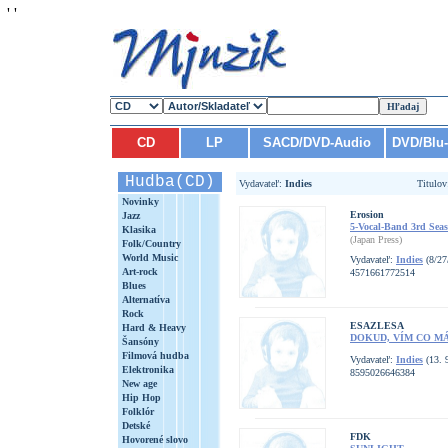
'
'
CD
LP
SACD/DVD-Audio
DVD/Blu
Hudba(CD)
Vydavateľ:
Indies
Titulo
Novinky
Erosion
Jazz
5-Vocal-Band 3rd Seas
Klasika
(Japan Press)
Folk/Country
World Music
Vydavateľ:
Indies
(8/27
Art-rock
4571661772514
Blues
Alternatíva
Rock
ESAZLESA
Hard & Heavy
DOKUD, VÍM CO M
Šansóny
Filmová hudba
Vydavateľ:
Indies
(13. 
Elektronika
8595026646384
New age
Hip Hop
Folklór
Detské
FDK
Hovorené slovo