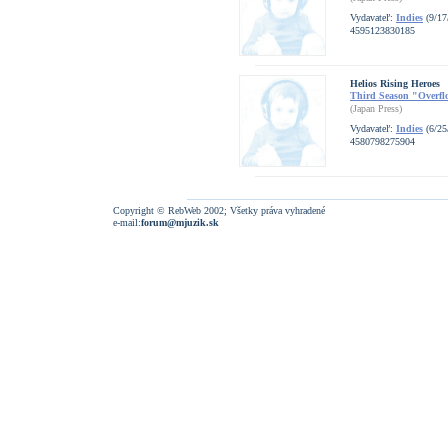
Vydavateľ:
Indies
(9/17
4595123830185
Helios Rising Heroes
Third Season "Overf
(Japan Press)
Vydavateľ:
Indies
(6/25
4580798275904
Copyright © RebWeb 2002; Všetky práva vyhradené
e-mail:
forum@mjuzik.sk