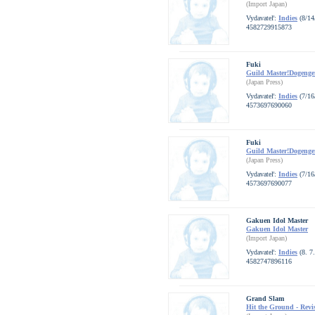
(Import Japan)
Vydavateľ:
Indies
(8/14
4582729915873
Fuki
Guild Master!Dogenge
(Japan Press)
Vydavateľ:
Indies
(7/16
4573697690060
Fuki
Guild Master!Dogenge
(Japan Press)
Vydavateľ:
Indies
(7/16
4573697690077
Gakuen Idol Master
Gakuen Idol Master
(Import Japan)
Vydavateľ:
Indies
(8. 7
4582747896116
Grand Slam
Hit the Ground - Revi