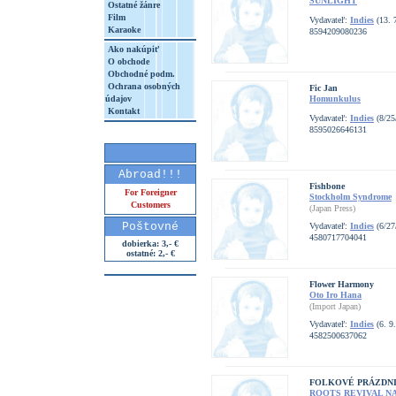
SUNLIGHT
Ostatné žánre
Film
Vydavateľ:
Indies
(13. 
Karaoke
8594209080236
Ako nakúpiť
O obchode
Obchodné podm.
Ochrana osobných
Fic Jan
údajov
Homunkulus
Kontakt
Vydavateľ:
Indies
(8/25
8595026646131
Abroad!!!
Fishbone
For Foreigner
Stockholm Syndrome
Customers
(Japan Press)
Poštovné
Vydavateľ:
Indies
(6/27
4580717704041
dobierka: 3,- €
ostatné: 2,- €
Flower Harmony
Oto Iro Hana
(Import Japan)
Vydavateľ:
Indies
(6. 9
4582500637062
FOLKOVÉ PRÁZDN
ROOTS REVIVAL N