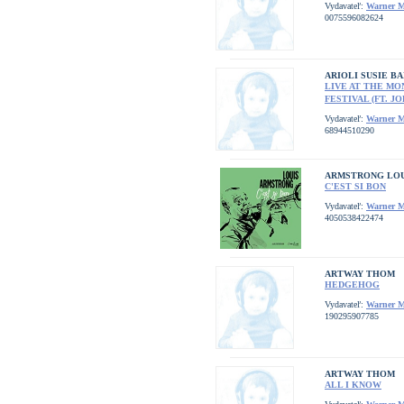
Vydavateľ:
Warner M
0075596082624
ARIOLI SUSIE B
LIVE AT THE MO
FESTIVAL (FT. J
Vydavateľ:
Warner M
68944510290
ARMSTRONG LOU
C'EST SI BON
Vydavateľ:
Warner M
4050538422474
ARTWAY THOM
HEDGEHOG
Vydavateľ:
Warner M
190295907785
ARTWAY THOM
ALL I KNOW