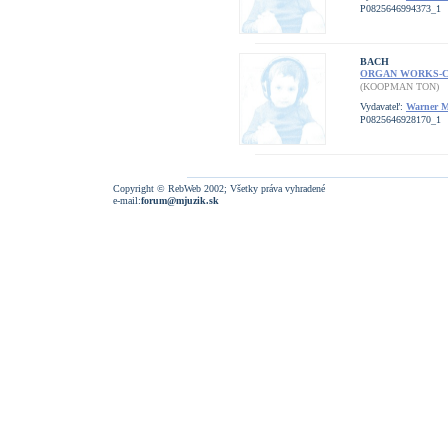
P0825646994373_1
BACH
ORGAN WORKS-
(KOOPMAN TON)
Vydavateľ:
Warner M
P0825646928170_1
Copyright © RebWeb 2002; Všetky práva vyhradené
e-mail:
forum@mjuzik.sk