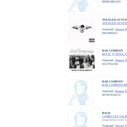
0093624861324
AVENGED SEVEN
AVENGED SEVEN
Vydavateľ:
Warner M
93624992011
BAD COMPANY
ROCK 'N' ROLL 
Vydavateľ:
Warner M
81227952358
BAD COMPANY
BAD COMPANY/R
Vydavateľ:
Warner M
0075679244123
BACH
COMPLETE SACR
(HARNONCOURT N
Vydavateľ:
Warner M