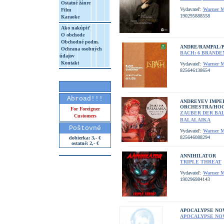
Ostatné žánre
Vydavateľ:
Warner M
Film
190295888558
Karaoke
Ako nakúpiť
O obchode
Obchodné podm.
ANDRE/RAMPAL/
Ochrana osobných
BACH: 6 BRAND
údajov
Kontakt
Vydavateľ:
Warner M
825646138654
Abroad!!!
ANDREYEV IMPER
ORCHESTRA/HO
For Foreigner
ZAUBER DER BAL
Customers
BALALAIKA
Poštovné
Vydavateľ:
Warner M
825646088294
dobierka: 3,- €
ostatné: 2,- €
ANNIHILATOR
TRIPLE THREAT
Vydavateľ:
Warner M
190296984143
APOCALYPSE N
APOCALYPSE N