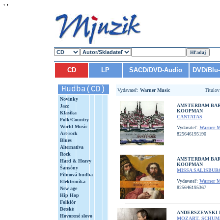
'
'
CD
LP
SACD/DVD-Audio
DVD/Blu
Hudba(CD)
Vydavateľ:
Warner Music
Titulo
Novinky
AMSTERDAM BA
Jazz
KOOPMAN
Klasika
CANTATAS
Folk/Country
World Music
Vydavateľ:
Warner M
Art-rock
825646195190
Blues
Alternatíva
Rock
AMSTERDAM BA
Hard & Heavy
KOOPMAN
Šansóny
MISSA SALISBUR
Filmová hudba
Vydavateľ:
Warner M
Elektronika
825646195367
New age
Hip Hop
Folklór
Detské
ANDERSZEWSKI 
Hovorené slovo
MOZART, SCHUMA