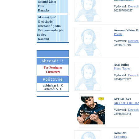
Ostatné žánre
Film
Vydavateľ:
Deutsc
Karaoke
602567660057
Ako nakúpiť
O obchode
Obchodné podm.
Ochrana osobných
Arnason Viktor Or
Poems
údajov
Kontakt
Vydavateľ:
Deutsc
28948648719
Abroad!!!
Asal Julius
For Foreigner
Siena Tapes
Customers
Vydavateľ:
Deutsc
Poštovné
28948673377
dobierka: 3,- €
ostatné: 2,- €
AVITAL AVI
ART OF THE M
Vydavateľ:
Deutsc
28948385348
Avital Avi
Concertos