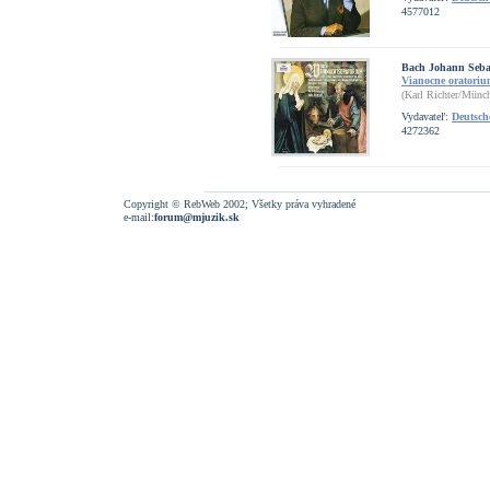
4577012
Bach Johann Seba
Vianocne oratori
(Karl Richter/Münch
Vydavateľ:
Deutsc
4272362
Copyright © RebWeb 2002; Všetky práva vyhradené
e-mail:
forum@mjuzik.sk