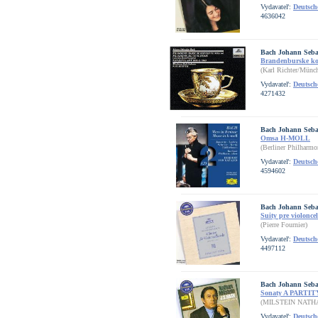
Vydavateľ:
Deutsc
4636042
Bach Johann Seba
Brandenburske kon
(Karl Richter/Münch
Vydavateľ:
Deutsc
4271432
Bach Johann Seba
Omsa H-MOLL
(Berliner Philharmo
Vydavateľ:
Deutsc
4594602
Bach Johann Seba
Suity pre violoncel
(Pierre Fournier)
Vydavateľ:
Deutsc
4497112
Bach Johann Seba
Sonaty A PARTIT
(MILSTEIN NATH
Vydavateľ:
Deutsc