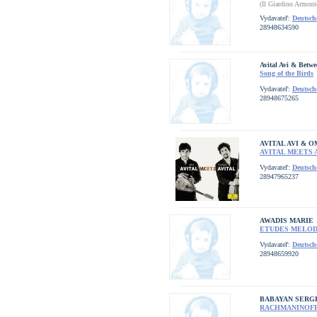
(Il Giardino Armoni
Vydavateľ:
Deutsc
28948634590
Avital Avi & Betwee
Song of the Birds
Vydavateľ:
Deutsc
28948675265
AVITAL AVI & 
AVITAL MEETS 
Vydavateľ:
Deutsc
28947965237
AWADIS MARIE
ETUDES MELOD
Vydavateľ:
Deutsc
28948659920
BABAYAN SERG
RACHMANINOF