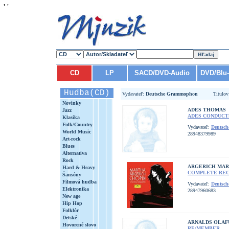
'
'
CD
LP
SACD/DVD-Audio
DVD/Blu
Hudba(CD)
Vydavateľ:
Deutsche Grammophon
Titulo
Novinky
ADES THOMAS
Jazz
ADES CONDUCT
Klasika
Folk/Country
Vydavateľ:
Deutsc
World Music
28948379989
Art-rock
Blues
Alternatíva
Rock
ARGERICH MA
Hard & Heavy
COMPLETE REC
Šansóny
Filmová hudba
Vydavateľ:
Deutsc
Elektronika
28947960683
New age
Hip Hop
Folklór
Detské
ARNALDS OLAF
Hovorené slovo
RE:MEMBER