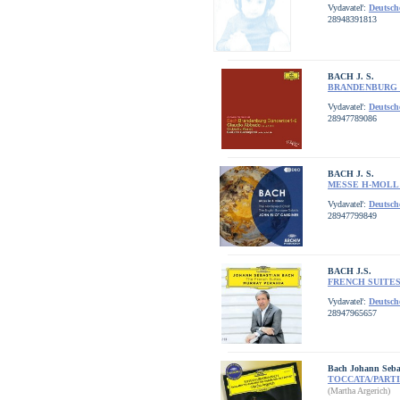
Vydavateľ:
Deutsc
28948391813
BACH J. S.
BRANDENBURG 
Vydavateľ:
Deutsc
28947789086
BACH J. S.
MESSE H-MOLL 
Vydavateľ:
Deutsc
28947799849
BACH J.S.
FRENCH SUITE
Vydavateľ:
Deutsc
28947965657
Bach Johann Seba
TOCCATA/PARTI
(Martha Argerich)