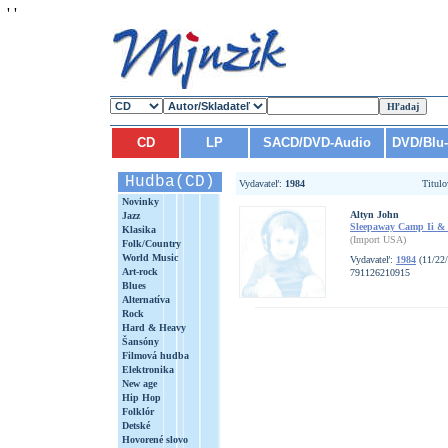
'
'
CD
LP
SACD/DVD-Audio
DVD/Blu
Hudba(CD)
Vydavateľ:
1984
Titul
Novinky
Altyn John
Jazz
Sleepaway Camp Ii & 
Klasika
(Import USA)
Folk/Country
World Music
Vydavateľ:
1984
(11/22
Art-rock
791126210915
Blues
Alternatíva
Rock
Hard & Heavy
Šansóny
Filmová hudba
Elektronika
New age
Hip Hop
Folklór
Detské
Hovorené slovo