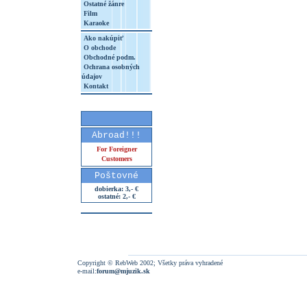
Ostatné žánre
Film
Karaoke
Ako nakúpiť
O obchode
Obchodné podm.
Ochrana osobných
údajov
Kontakt
Abroad!!!
For Foreigner
Customers
Poštovné
dobierka: 3,- €
ostatné: 2,- €
Copyright © RebWeb 2002; Všetky práva vyhradené
e-mail:
forum@mjuzik.sk